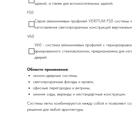
зданий, а также для вспомогательных зданий.
F50
Серия алюминиевых профилей VERITUM F50 системы 
изготовления светопрозрачных конструкций вертикальн
V60
V60 - система алюминиевых профилей с терморазрывом
армированного стекловолокном, предназначена для изго
дверей.
Области применения:
оконно-дверные системы,
светопрозрачные фасады и кровли,
офисные перегородки и витрины,
зимние сады, веранды и нестандартные конструкции.
Системы легко комбинируются между собой и позволяют со
решения для любой архитектуры.