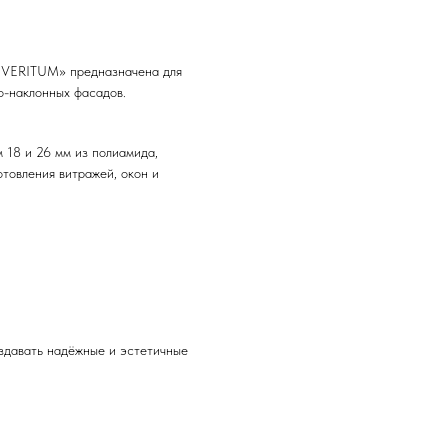
«VERITUM» предназначена для
о-наклонных фасадов.
 18 и 26 мм из полиамида,
товления витражей, окон и
здавать надёжные и эстетичные