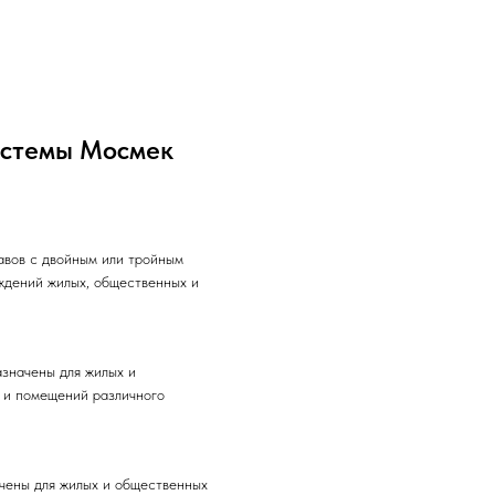
истемы Мосмек
авов с двойным или тройным
ждений жилых, общественных и
значены для жилых и
 и помещений различного
чены для жилых и общественных