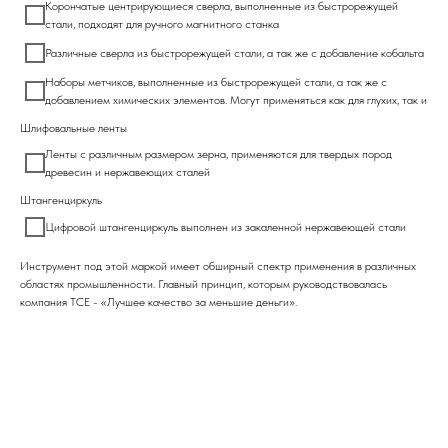
Корончатые центрирующиеся сверла, выполненные из быстрорежущей
стали, подходят для ручного магнитного станка
Различные сверла из быстрорежущей стали, а так же с добавление кобальта
Наборы метчиков, выполненные из быстрорежущей стали, а так же с
добавлением химических элементов. Могут применяться как для глухих, так и
Шлифовальные ленты
Ленты с различным размером зерна, применяются для твердых пород
древесин и нержавеющих сталей
Штангенциркуль
Цифровой штангенциркуль выполнен из закаленной нержавеющей стали
Инструмент под этой маркой имеет обширный спектр применения в различных
областях промышленности. Главный принцип, которым руководствовалась
компания ТСЕ - «Лучшее качество за меньшие деньги».