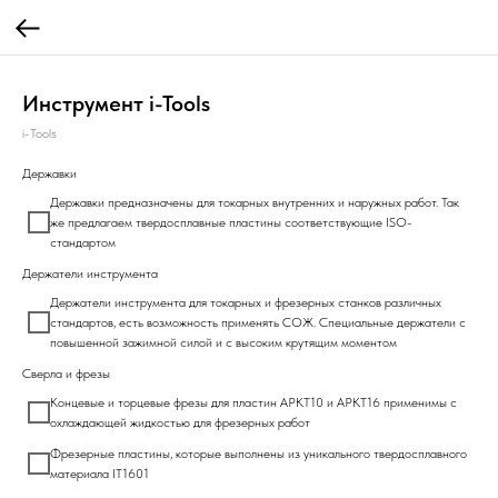
Инструмент i-Tools
i-Tools
Державки
Державки предназначены для токарных внутренних и наружных работ. Так
же предлагаем твердосплавные пластины соответствующие ISO-
стандартом
Держатели инструмента
Держатели инструмента для токарных и фрезерных станков различных
стандартов, есть возможность применять СОЖ. Специальные держатели с
повышенной зажимной силой и с высоким крутящим моментом
Сверла и фрезы
Концевые и торцевые фрезы для пластин АРКТ10 и АРКТ16 применимы с
охлаждающей жидкостью для фрезерных работ
Фрезерные пластины, которые выполнены из уникального твердосплавного
материала IT1601