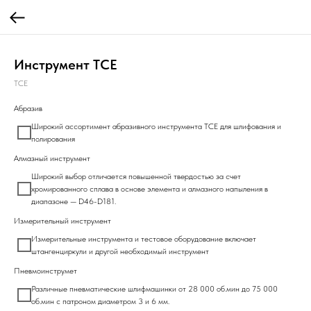
Инструмент ТСЕ
ТСЕ
Абразив
Широкий ассортимент абразивного инструмента ТСЕ для шлифования и
полирования
Алмазный инструмент
Широкий выбор отличается повышенной твердостью за счет
хромированного сплава в основе элемента и алмазного напыления в
диапазоне — D46-D181.
Измерительный инструмент
Измерительные инструмента и тестовое оборудование включает
штангенциркули и другой необходимый инструмент
Пневмоинструмет
Различные пневматические шлифмашинки от 28 000 об.мин до 75 000
об.мин с патроном диаметром 3 и 6 мм.