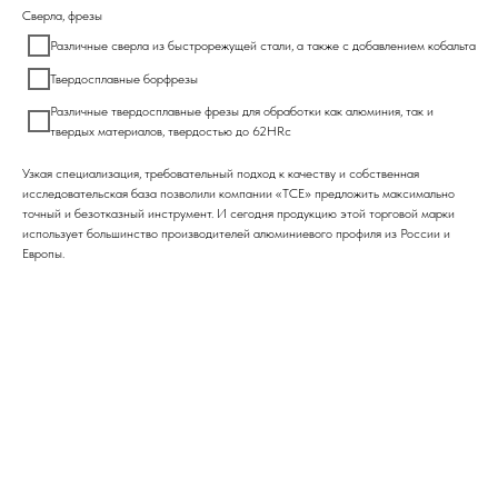
Сверла, фрезы
Различные сверла из быстрорежущей стали, а также с добавлением кобальта
Твердосплавные борфрезы
Различные твердосплавные фрезы для обработки как алюминия, так и
твердых материалов, твердостью до 62HRc
Узкая специализация, требовательный подход к качеству и собственная
исследовательская база позволили компании «TCE» предложить максимально
точный и безотказный инструмент. И сегодня продукцию этой торговой марки
использует большинство производителей алюминиевого профиля из России и
Европы.