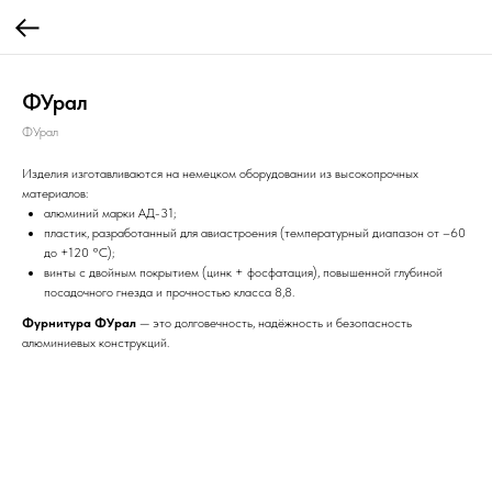
ФУрал
ФУрал
Изделия изготавливаются на немецком оборудовании из высокопрочных
материалов:
алюминий марки АД-31;
пластик, разработанный для авиастроения (температурный диапазон от –60
до +120 °C);
винты с двойным покрытием (цинк + фосфатация), повышенной глубиной
посадочного гнезда и прочностью класса 8,8.
Фурнитура ФУрал
— это долговечность, надёжность и безопасность
алюминиевых конструкций.