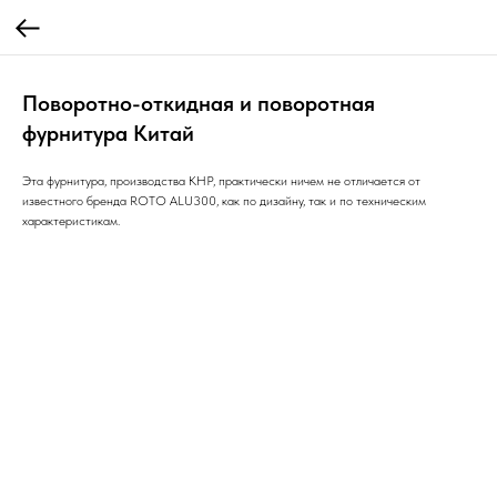
Поворотно-откидная и поворотная
фурнитура Китай
Эта фурнитура, производства КНР, практически ничем не отличается от
известного бренда ROTO ALU300, как по дизайну, так и по техническим
характеристикам.